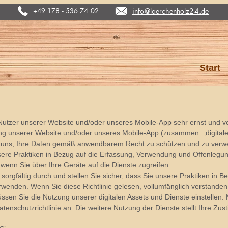
+49 178 - 536 74 02
info@laerchenholz24.de
Start
tzer unserer Website und/oder unseres Mobile-App sehr ernst und verp
ng unserer Website und/oder unseres Mobile-App (zusammen: „digitale 
ir uns, Ihre Daten gemäß anwendbarem Recht zu schützen und zu ver
unsere Praktiken in Bezug auf die Erfassung, Verwendung und Offenlegu
, wenn Sie über Ihre Geräte auf die Dienste zugreifen.
e sorgfältig durch und stellen Sie sicher, dass Sie unsere Praktiken in 
rwenden. Wenn Sie diese Richtlinie gelesen, vollumfänglich verstanden
sen Sie die Nutzung unserer digitalen Assets und Dienste einstellen. 
enschutzrichtlinie an. Die weitere Nutzung der Dienste stellt Ihre Zus