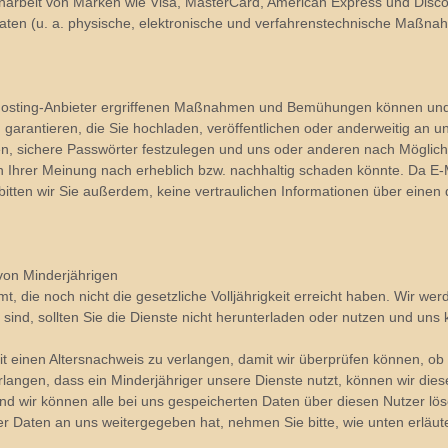
arbeit von Marken wie Visa, MasterCard, American Express und Disco
aten (u. a. physische, elektronische und verfahrenstechnische Maßn
osting-Anbieter ergriffenen Maßnahmen und Bemühungen können und 
 garantieren, die Sie hochladen, veröffentlichen oder anderweitig an 
n, sichere Passwörter festzulegen und uns oder anderen nach Möglichk
n Ihrer Meinung nach erheblich bzw. nachhaltig schaden könnte. Da E-M
itten wir Sie außerdem, keine vertraulichen Informationen über eine
von Minderjährigen
mt, die noch nicht die gesetzliche Volljährigkeit erreicht haben. Wir we
g sind, sollten Sie die Dienste nicht herunterladen oder nutzen und uns
it einen Altersnachweis zu verlangen, damit wir überprüfen können, ob
erlangen, dass ein Minderjähriger unsere Dienste nutzt, können wir d
nd wir können alle bei uns gespeicherten Daten über diesen Nutzer lös
 Daten an uns weitergegeben hat, nehmen Sie bitte, wie unten erläuter