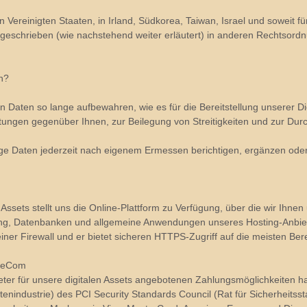
ereinigten Staaten, in Irland, Südkorea, Taiwan, Israel und soweit f
rgeschrieben (wie nachstehend weiter erläutert) in anderen Rechtsordn
n?
ten Daten so lange aufbewahren, wie es für die Bereitstellung unserer D
chtungen gegenüber Ihnen, zur Beilegung von Streitigkeiten und zur D
ige Daten jederzeit nach eigenem Ermessen berichtigen, ergänzen oder
 Assets stellt uns die Online-Plattform zu Verfügung, über die wir Ihne
ng, Datenbanken und allgemeine Anwendungen unseres Hosting-Anbiete
einer Firewall und er bietet sicheren HTTPS-Zugriff auf die meisten Ber
n/eCom
ter für unsere digitalen Assets angebotenen Zahlungsmöglichkeiten ha
enindustrie) des PCI Security Standards Council (Rat für Sicherheitsst