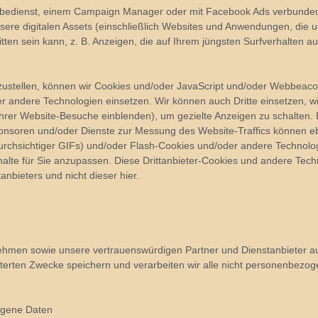
Werbedienst, einem Campaign Manager oder mit Facebook Ads verbunde
sere digitalen Assets (einschließlich Websites und Anwendungen, die 
nitten sein kann, z. B. Anzeigen, die auf Ihrem jüngsten Surfverhalten 
ustellen, können wir Cookies und/oder JavaScript und/oder Webbeacons
andere Technologien einsetzen. Wir können auch Dritte einsetzen, wie 
rer Website-Besuche einblenden), um gezielte Anzeigen zu schalten. 
soren und/oder Dienste zur Messung des Website-Traffics können ebe
urchsichtiger GIFs) und/oder Flash-Cookies und/oder andere Technol
lte für Sie anzupassen. Diese Drittanbieter-Cookies und andere Techn
tanbieters und nicht dieser hier.
ehmen sowie unsere vertrauenswürdigen Partner und Dienstanbieter au
äuterten Zwecke speichern und verarbeiten wir alle nicht personenbezog
ogene Daten