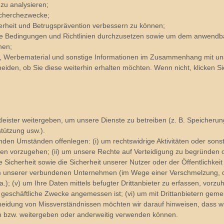
zu analysieren;
Recherchezwecke;
erheit und Betrugsprävention verbessern zu können;
e Bedingungen und Richtlinien durchzusetzen sowie um dem anwendbar
hen;
n, Werbematerial und sonstige Informationen im Zusammenhang mit uns
iden, ob Sie diese weiterhin erhalten möchten. Wenn nicht, klicken Si
leister weitergeben, um unsere Dienste zu betreiben (z. B. Speicheru
stützung usw.).
nden Umständen offenlegen: (i) um rechtswidrige Aktivitäten oder sons
n vorzugehen; (ii) um unsere Rechte auf Verteidigung zu begründen o
icherheit sowie die Sicherheit unserer Nutzer oder der Öffentlichkeit 
em unserer verbundenen Unternehmen (im Wege einer Verschmelzung, 
); (v) um Ihre Daten mittels befugter Drittanbieter zu erfassen, vorzuh
ür geschäftliche Zwecke angemessen ist; (vi) um mit Drittanbietern ge
rmeidung von Missverständnissen möchten wir darauf hinweisen, dass 
n bzw. weitergeben oder anderweitig verwenden können.